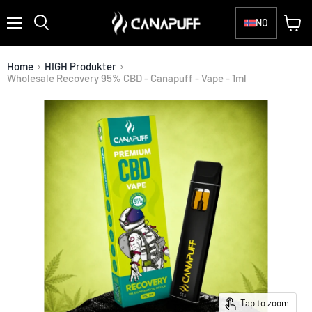
NO
Menu
View
Search
cart
Home
›
HIGH Produkter
›
Wholesale Recovery 95% CBD - Canapuff - Vape - 1ml
Tap to zoom