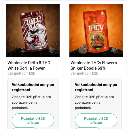
Wholesale
Wholesale
Wholesale Delta 9 THC -
Wholesale THCv Flowers
Delta
THCv
White Gorilla Power
Sniker Doodle 69%
9
Flowers
THC
Sniker
Canapuff.com b2b
Canapuff.com b2b
-
Doodle
White
69%
Velkoobchodní ceny po
Velkoobchodní ceny po
Gorilla
registraci
registraci
Power
Získejte B2B přístup pro
Získejte B2B přístup pro
zobrazení cen a
zobrazení cen a
podmínek.
podmínek.
Požádat o B2B
Požádat o B2B
přístup
přístup