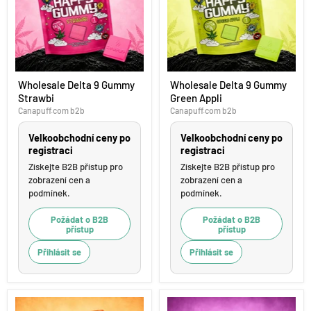
Wholesale
Wholesale
Wholesale Delta 9 Gummy
Wholesale Delta 9 Gummy
Delta
Delta
Strawbi
Green Appli
9
9
Gummy
Gummy
Canapuff.com b2b
Canapuff.com b2b
Strawbi
Green
Appli
Velkoobchodní ceny po
Velkoobchodní ceny po
registraci
registraci
Získejte B2B přístup pro
Získejte B2B přístup pro
zobrazení cen a
zobrazení cen a
podmínek.
podmínek.
Požádat o B2B
Požádat o B2B
přístup
přístup
Přihlásit se
Přihlásit se