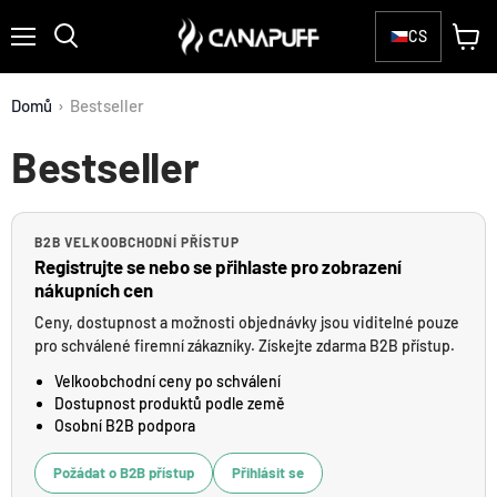
CS
Menu
Zobraz
Hledat
košík
Domů
›
Bestseller
Bestseller
B2B VELKOOBCHODNÍ PŘÍSTUP
Registrujte se nebo se přihlaste pro zobrazení
nákupních cen
Ceny, dostupnost a možnosti objednávky jsou viditelné pouze
pro schválené firemní zákazníky. Získejte zdarma B2B přístup.
Velkoobchodní ceny po schválení
Dostupnost produktů podle země
Osobní B2B podpora
Požádat o B2B přístup
Přihlásit se