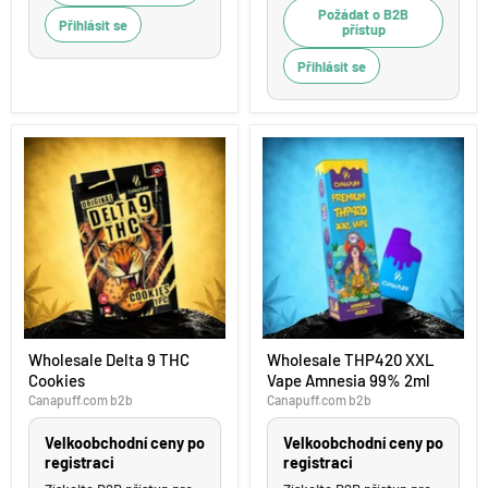
Požádat o B2B
Přihlásit se
přístup
Přihlásit se
Wholesale
Wholesale
Wholesale Delta 9 THC
Wholesale THP420 XXL
Delta
THP420
Cookies
Vape Amnesia 99% 2ml
9
XXL
THC
Vape
Canapuff.com b2b
Canapuff.com b2b
Cookies
Amnesia
99%
Velkoobchodní ceny po
Velkoobchodní ceny po
2ml
registraci
registraci