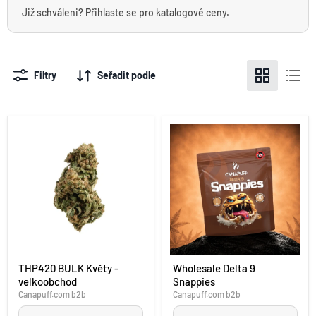
Již schváleni? Přihlaste se pro katalogové ceny.
Filtry
Seřadit podle
THP420
Wholesale
THP420 BULK Květy -
Wholesale Delta 9
BULK
Delta
velkoobchod
Snappies
Květy
9
-
Snappies
Canapuff.com b2b
Canapuff.com b2b
velkoobchod