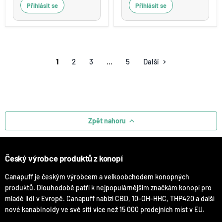
Přihlásit se
Přihlásit se
1
2
3
…
5
Další
Zpět nahoru
Český výrobce produktů z konopí
Canapuff je českým výrobcem a velkoobchodem konopných
produktů. Dlouhodobě patří k nejpopulárnějším značkám konopí pro
mladé lidi v Evropě. Canapuff nabízí CBD, 10-OH-HHC, THP420 a další
nové kanabinoidy ve své síti více než 15 000 prodejních míst v EU.