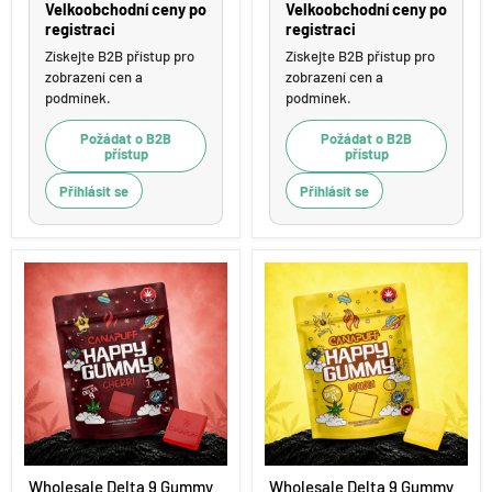
Velkoobchodní ceny po
Velkoobchodní ceny po
registraci
registraci
Získejte B2B přístup pro
Získejte B2B přístup pro
zobrazení cen a
zobrazení cen a
podmínek.
podmínek.
Požádat o B2B
Požádat o B2B
přístup
přístup
Přihlásit se
Přihlásit se
Wholesale
Wholesale
Wholesale Delta 9 Gummy
Wholesale Delta 9 Gummy
Delta
Delta