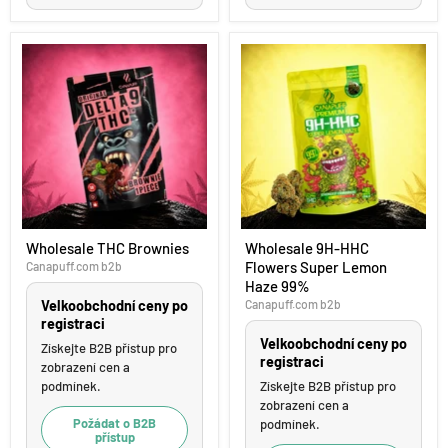
Wholesale
Wholesale
Wholesale THC Brownies
Wholesale 9H-HHC
THC
9H-
Flowers Super Lemon
Brownies
Canapuff.com b2b
HHC
Flowers
Haze 99%
Super
Velkoobchodní ceny po
Canapuff.com b2b
Lemon
registraci
Haze
Velkoobchodní ceny po
99%
Získejte B2B přístup pro
registraci
zobrazení cen a
podmínek.
Získejte B2B přístup pro
zobrazení cen a
Požádat o B2B
podmínek.
přístup