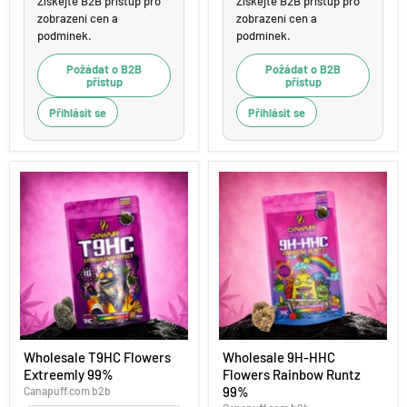
Získejte B2B přístup pro
Získejte B2B přístup pro
zobrazení cen a
zobrazení cen a
podmínek.
podmínek.
Požádat o B2B
Požádat o B2B
přístup
přístup
Přihlásit se
Přihlásit se
Wholesale
Wholesale
Wholesale T9HC Flowers
Wholesale 9H-HHC
T9HC
9H-
Extreemly 99%
Flowers Rainbow Runtz
Flowers
HHC
Extreemly
Flowers
99%
Canapuff.com b2b
99%
Rainbow