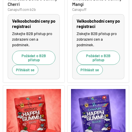
Cherri
Mangi
9
9
Gummy
Gummy
Canapuff.com b2b
Canapuff
Cherri
Mangi
Velkoobchodní ceny po
Velkoobchodní ceny po
registraci
registraci
Získejte B2B přístup pro
Získejte B2B přístup pro
zobrazení cen a
zobrazení cen a
podmínek.
podmínek.
Požádat o B2B
Požádat o B2B
přístup
přístup
Přihlásit se
Přihlásit se