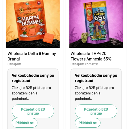
Wholesale
Wholesale
Wholesale Delta 9 Gummy
Wholesale THP420
Delta
THP420
Orangi
Flowers Amnesia 65%
9
Flowers
Gummy
Amnesia
Canapuff
Canapuff.com b2b
Orangi
65%
Velkoobchodní ceny po
Velkoobchodní ceny po
registraci
registraci
Získejte B2B přístup pro
Získejte B2B přístup pro
zobrazení cen a
zobrazení cen a
podmínek.
podmínek.
Požádat o B2B
Požádat o B2B
přístup
přístup
Přihlásit se
Přihlásit se