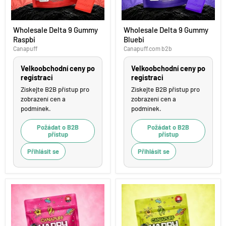
Wholesale
Wholesale
Wholesale Delta 9 Gummy
Wholesale Delta 9 Gummy
Delta
Delta
Raspbi
Bluebi
9
9
Gummy
Gummy
Canapuff
Canapuff.com b2b
Raspbi
Bluebi
Velkoobchodní ceny po
Velkoobchodní ceny po
registraci
registraci
Získejte B2B přístup pro
Získejte B2B přístup pro
zobrazení cen a
zobrazení cen a
podmínek.
podmínek.
Požádat o B2B
Požádat o B2B
přístup
přístup
Přihlásit se
Přihlásit se