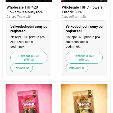
Wholesale
Wholesale
Wholesale THP420
Wholesale T9HC Flowers
THP420
T9HC
Flowers Jealousy 65%
Euforic 99%
Flowers
Flowers
Jealousy
Euforic
Canapuff.com b2b
Canapuff.com b2b
65%
99%
Velkoobchodní ceny po
Velkoobchodní ceny po
registraci
registraci
Získejte B2B přístup pro
Získejte B2B přístup pro
zobrazení cen a
zobrazení cen a
podmínek.
podmínek.
Požádat o B2B
Požádat o B2B
přístup
přístup
Přihlásit se
Přihlásit se