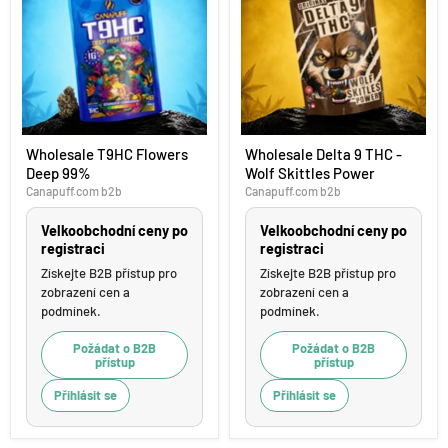
Wholesale
Wholesale
Wholesale T9HC Flowers
Wholesale Delta 9 THC -
T9HC
Delta
Deep 99%
Wolf Skittles Power
Flowers
9
Deep
THC
Canapuff.com b2b
Canapuff.com b2b
99%
-
Wolf
Velkoobchodní ceny po
Velkoobchodní ceny po
Skittles
registraci
registraci
Power
Získejte B2B přístup pro
Získejte B2B přístup pro
zobrazení cen a
zobrazení cen a
podmínek.
podmínek.
Požádat o B2B
Požádat o B2B
přístup
přístup
Přihlásit se
Přihlásit se