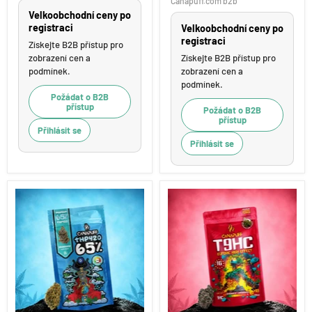
Canapuff.com b2b
Runtz
Velkoobchodní ceny po
99%
registraci
Velkoobchodní ceny po
registraci
Získejte B2B přístup pro
zobrazení cen a
Získejte B2B přístup pro
podmínek.
zobrazení cen a
podmínek.
Požádat o B2B
přístup
Požádat o B2B
přístup
Přihlásit se
Přihlásit se