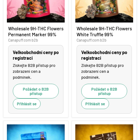
Wholesale
Wholesale
Wholesale 9H-THC Flowers
Wholesale 9H-THC Flowers
9H-
9H-
Permanent Marker 99%
White Truffle 99%
THC
THC
Flowers
Flowers
Canapuff.com b2b
Canapuff.com b2b
Permanent
White
Marker
Truffle
Velkoobchodní ceny po
Velkoobchodní ceny po
99%
99%
registraci
registraci
Získejte B2B přístup pro
Získejte B2B přístup pro
zobrazení cen a
zobrazení cen a
podmínek.
podmínek.
Požádat o B2B
Požádat o B2B
přístup
přístup
Přihlásit se
Přihlásit se