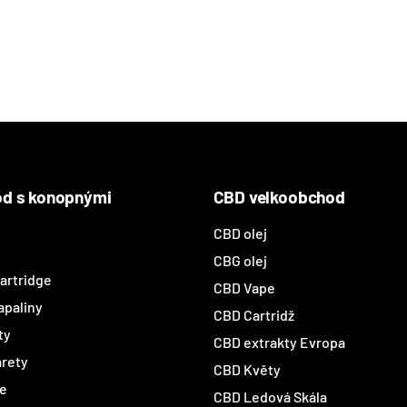
d s konopnými
CBD velkoobchod
CBD olej
CBG olej
artridge
CBD Vape
paliny
CBD Cartridž
ty
CBD extrakty Evropa
rety
CBD Květy
e
CBD Ledová Skála