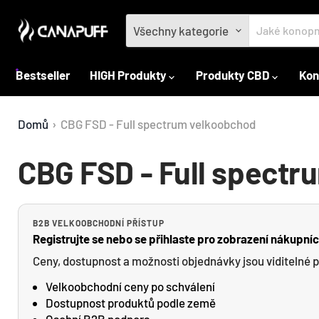
Všechny kategorie
Bestseller
HIGH Produkty
Produkty CBD
Kon
Domů
›
CBG FSD - Full spectrum velkoobchod
CBG FSD - Full spect
B2B VELKOOBCHODNÍ PŘÍSTUP
Registrujte se nebo se přihlaste pro zobrazení nákupní
Ceny, dostupnost a možnosti objednávky jsou viditelné 
Velkoobchodní ceny po schválení
Dostupnost produktů podle země
Osobní B2B podpora