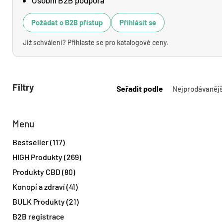
Požádat o B2B přístup
Přihlásit se
Již schváleni? Přihlaste se pro katalogové ceny.
Filtry
Seřadit podle
Menu
Bestseller (117)
HIGH Produkty (269)
Produkty CBD (80)
Konopí a zdraví (41)
BULK Produkty (21)
B2B registrace