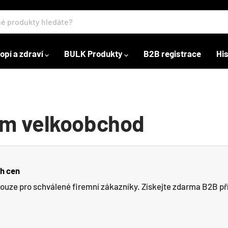
opí a zdraví
BULK Produkty
B2B registrace
Hi
rum velkoobchod
ch cen
pouze pro schválené firemní zákazníky. Získejte zdarma B2B př