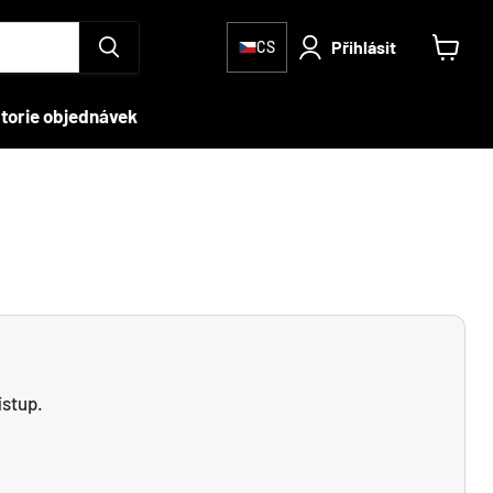
Přihlásit
CS
Zobrazi
košík
storie objednávek
ístup.