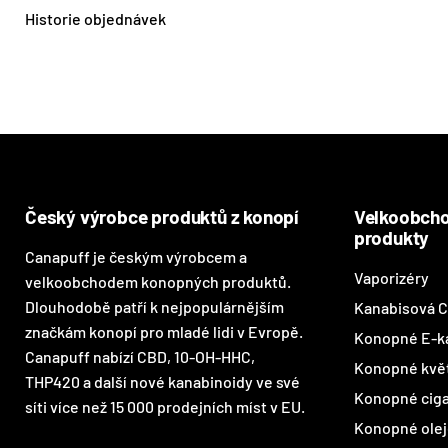
Historie objednávek
Český výrobce produktů z konopí
Velkoobcho
produkty
Canapuff je českým výrobcem a
Vaporizéry
velkoobchodem konopných produktů.
Dlouhodobě patří k nejpopulárnějším
Kanabisová C
značkám konopí pro mladé lidi v Evropě.
Konopné E-ka
Canapuff nabízí CBD, 10-OH-HHC,
Konopné kvě
THP420 a další nové kanabinoidy ve své
Konopné ciga
síti více než 15 000 prodejních míst v EU.
Konopné olej